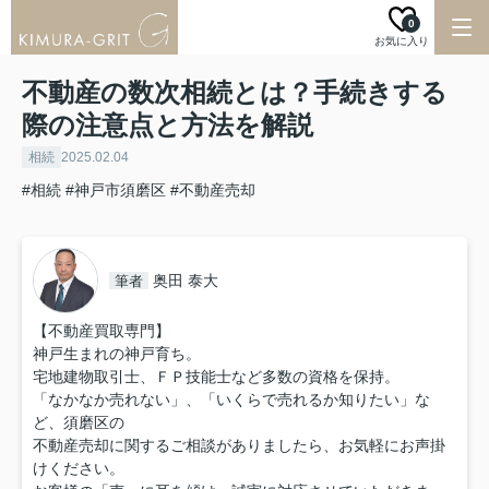
0
お気に入り
不動産の数次相続とは？手続きする
際の注意点と方法を解説
相続
2025.02.04
#相続
#神戸市須磨区
#不動産売却
奥田 泰大
筆者
【不動産買取専門】
神戸生まれの神戸育ち。
宅地建物取引士、ＦＰ技能士など多数の資格を保持。
「なかなか売れない」、「いくらで売れるか知りたい」な
ど、須磨区の
不動産売却に関するご相談がありましたら、お気軽にお声掛
けください。