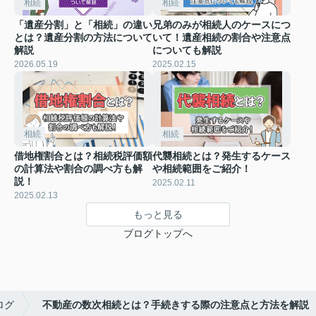
相続
相続
「遺産分割」と「相続」の違い
兄弟のみが相続人のケースにつ
とは？遺産分割の方法について
いて！遺産相続の割合や注意点
解説
についても解説
2026.05.19
2025.02.15
相続
相続
借地権割合とは？相続税評価額
代襲相続とは？発生するケース
の計算法や割合の調べ方も解
や相続範囲をご紹介！
説！
2025.02.11
2025.02.13
もっと見る
ブログトップへ
ログ
不動産の数次相続とは？手続きする際の注意点と方法を解説