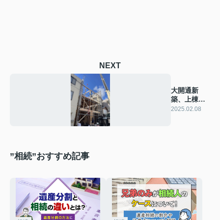
NEXT
大開通新
築、上棟し
ました！
2025.02.08
”相続”おすすめ記事