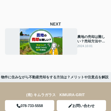
NEXT
農地の売却は難し
い？売却方法や売
却にかかる費用を
2024.10.01
解説
物件に住みながら不動産売却をする方法は？メリットや注意点を解説
(有) キムラガラス KIMURA‐GRIT
078-733-5558
お問い合わせ