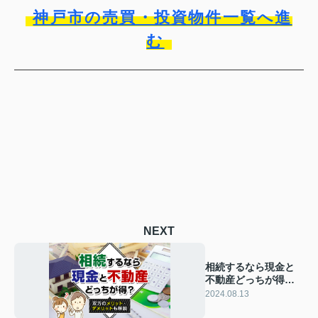
神戸市の売買・投資物件一覧へ進
む
NEXT
相続するなら現金と
不動産どっちが得？
双方のメリット・デ
2024.08.13
メリットも解説