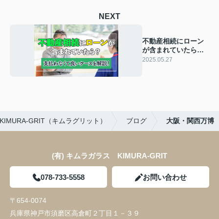
NEXT
不動産相続にローン
が含まれていたら？
支払わなくて良いケ
2025.05.27
ースも解説！
MURA-GRIT（キムラグリット）
ブログ
大阪・関西万博
(有) キムラガラス KIMURA‐GRIT
078-733-5558
お問い合わせ
〒654-0074
兵庫県神戸市須磨区高倉町２丁目１－３９